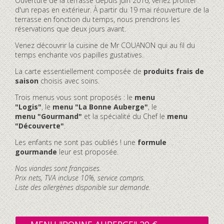
Ouverture de la terrasse depuis juin 2016, venez profiter
d'un repas en extérieur. À partir du 19 mai réouverture de la
terrasse en fonction du temps, nous prendrons les
réservations que deux jours avant.
Venez découvrir la cuisine de Mr COUANON qui au fil du
temps enchante vos papilles gustatives.
La carte essentiellement composée de
produits frais de
saison
choisis avec soins.
Trois menus vous sont proposés : le
menu
"Logis"
, le
menu "La Bonne Auberge"
, le
menu "Gourmand"
et la spécialité du Chef le
menu
"Découverte"
.
Les enfants ne sont pas oubliés ! une
formule
gourmande
leur est proposée.
Nos viandes sont françaises.
Prix nets, TVA incluse 10%, service compris.
Liste des allergènes disponible sur demande.