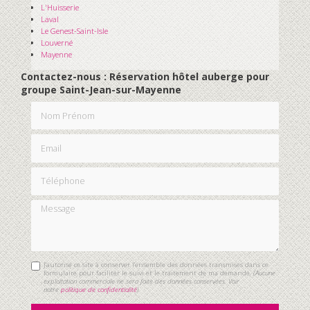
L'Huisserie
Laval
Le Genest-Saint-Isle
Louverné
Mayenne
Contactez-nous : Réservation hôtel auberge pour
groupe Saint-Jean-sur-Mayenne
Nom Prénom
Email
Téléphone
Message
J'autorise ce site à conserver l'ensemble des données transmises dans ce
formulaire pour faciliter le suivi et le traitement de ma demande.
(Aucune
exploitation commerciale ne sera faite des données conservées. Voir
notre
politique de confidentialité
)