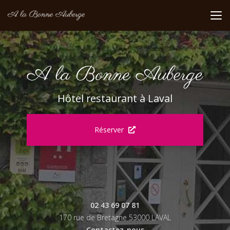
Aller
au
contenu
principal
Hôtel restaurant à Laval
Réserver
02 43 69 07 81
170 rue de Bretagne 53000 LAVAL
Contactez-nous