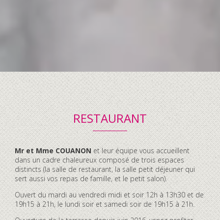
RESTAURANT
Contenu
Mr et Mme COUANON
et leur équipe vous accueillent
accordéon
dans un cadre chaleureux composé de trois espaces
distincts (la salle de restaurant, la salle petit déjeuner qui
sert aussi vos repas de famille, et le petit salon).
Ouvert du mardi au vendredi midi et soir 12h à 13h30 et de
19h15 à 21h, le lundi soir et samedi soir de 19h15 à 21h.