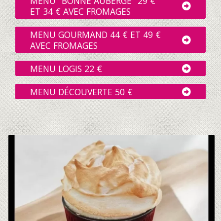
MENU "BONNE AUBERGE" 29 €
ET 34 € AVEC FROMAGES
MENU GOURMAND 44 € ET 49 €
AVEC FROMAGES
MENU LOGIS 22 €
MENU DÉCOUVERTE 50 €