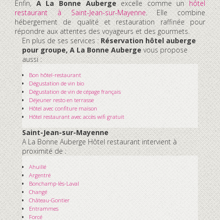
Enfin,
A La Bonne Auberge
excelle comme un
hôtel
restaurant à Saint-Jean-sur-Mayenne
. Elle combine
hébergement de qualité et restauration raffinée pour
répondre aux attentes des voyageurs et des gourmets.
En plus de ses services :
Réservation hôtel auberge
pour groupe, A La Bonne Auberge
vous propose
aussi :
Bon hôtel-restaurant
Dégustation de vin bio
Dégustation de vin de cépage français
Déjeuner resto en terrasse
Hôtel avec confiture maison
Hôtel restaurant avec accès wifi gratuit
Saint-Jean-sur-Mayenne
A La Bonne Auberge Hôtel restaurant intervient à
proximité de :
Ahuillé
Argentré
Bonchamp-lès-Laval
Changé
Château-Gontier
Entrammes
Forcé