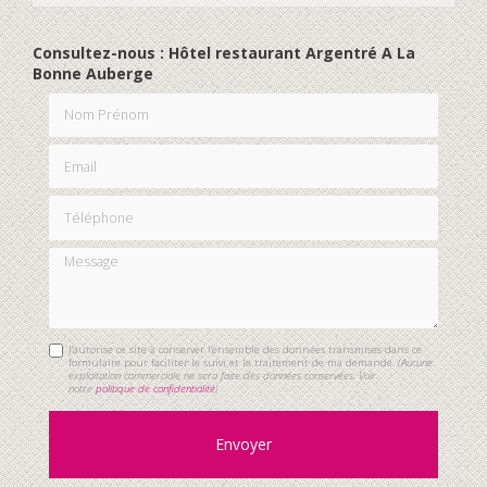
Consultez-nous : Hôtel restaurant Argentré A La
Bonne Auberge
Nom Prénom
Email
Téléphone
Message
J'autorise ce site à conserver l'ensemble des données transmises dans ce
formulaire pour faciliter le suivi et le traitement de ma demande.
(Aucune
exploitation commerciale ne sera faite des données conservées. Voir
notre
politique de confidentialité
)