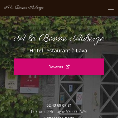
Aller
au
contenu
principal
Hôtel restaurant à Laval
Réserver
02 43 69 07 81
170 rue de Bretagne 53000 LAVAL
Contactez-nous