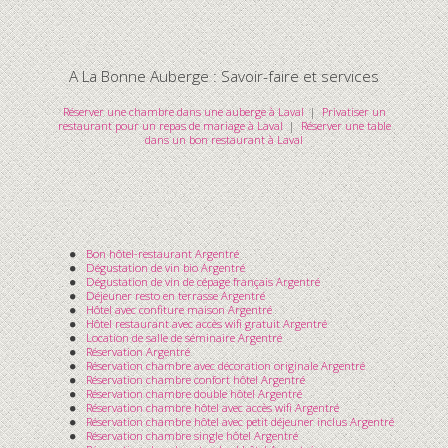
A La Bonne Auberge : Savoir-faire et services
Réserver une chambre dans une auberge à Laval
|
Privatiser un
restaurant pour un repas de mariage à Laval
|
Réserver une table
dans un bon restaurant à Laval
Bon hôtel-restaurant Argentré
Dégustation de vin bio Argentré
Dégustation de vin de cépage français Argentré
Déjeuner resto en terrasse Argentré
Hôtel avec confiture maison Argentré
Hôtel restaurant avec accès wifi gratuit Argentré
Location de salle de séminaire Argentré
Réservation Argentré
Réservation chambre avec décoration originale Argentré
Réservation chambre confort hôtel Argentré
Réservation chambre double hôtel Argentré
Réservation chambre hôtel avec accès wifi Argentré
Réservation chambre hôtel avec petit déjeuner inclus Argentré
Réservation chambre single hôtel Argentré