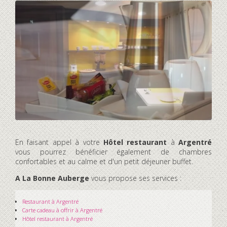
En faisant appel à votre
Hôtel restaurant
à
Argentré
vous pourrez bénéficier également de chambres
confortables et au calme et d'un petit déjeuner buffet.
A La Bonne Auberge
vous propose ses services :
Restaurant
à Argentré
Carte cadeau à offrir
à Argentré
Hôtel restaurant
à Argentré