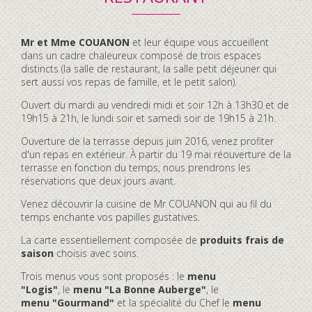
Contenu
Mr et Mme COUANON
et leur équipe vous accueillent
accordéon
dans un cadre chaleureux composé de trois espaces
distincts (la salle de restaurant, la salle petit déjeuner qui
sert aussi vos repas de famille, et le petit salon).
Ouvert du mardi au vendredi midi et soir 12h à 13h30 et de
19h15 à 21h, le lundi soir et samedi soir de 19h15 à 21h.
Ouverture de la terrasse depuis juin 2016, venez profiter
d'un repas en extérieur. À partir du 19 mai réouverture de la
terrasse en fonction du temps, nous prendrons les
réservations que deux jours avant.
Venez découvrir la cuisine de Mr COUANON qui au fil du
temps enchante vos papilles gustatives.
La carte essentiellement composée de
produits frais de
saison
choisis avec soins.
Trois menus vous sont proposés : le
menu
"Logis"
, le
menu "La Bonne Auberge"
, le
menu "Gourmand"
et la spécialité du Chef le
menu