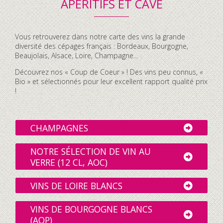
APÉRITIFS ET CAVE
Contenu
Vous retrouverez dans notre carte des vins la grande
accordéon
diversité des cépages français : Bordeaux, Bourgogne,
Beaujolais, Alsace, Loire, Champagne...
Découvrez nos « Coup de Coeur » ! Des vins peu connus, «
Bio » et sélectionnés pour leur excellent rapport qualité prix
!
CHAMPAGNES
NOTRE SÉLECTION DE VIN AU
VERRE (12 CL, AOC)
VINS DE LOIRE BLANCS
VINS DE BOURGOGNE BLANCS
(AOP)