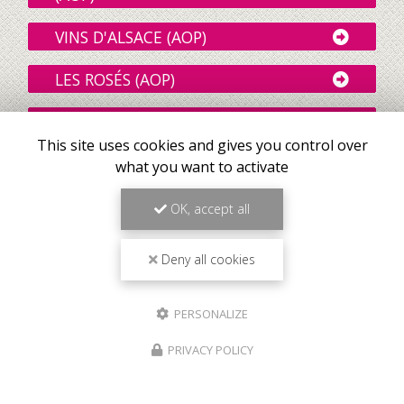
VINS D'ALSACE (AOP)
LES ROSÉS (AOP)
VINS DE LOIRE ROUGES (AOP)
This site uses cookies and gives you control over
VINS DU BEAUJOLAIS (AOP)
what you want to activate
VINS DE LA VALLÉE DU RHÔNE
OK, accept all
(AOP)
Deny all cookies
VINS DE BOURGOGNE ROUGES
(AOP)
PERSONALIZE
VINS DE BORDEAUX ROUGES
(AOP)
PRIVACY POLICY
Meilleur tarif garanti
DEMI-BOUTEILLES