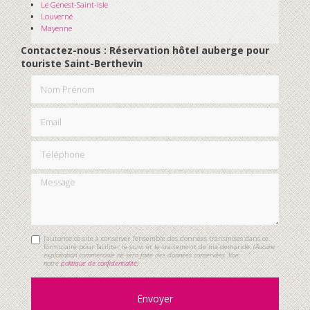
Le Genest-Saint-Isle
Louverné
Mayenne
Contactez-nous : Réservation hôtel auberge pour
touriste Saint-Berthevin
Nom Prénom
Email
Téléphone
Message
J'autorise ce site à conserver l'ensemble des données transmises dans ce
formulaire pour faciliter le suivi et le traitement de ma demande.
(Aucune
exploitation commerciale ne sera faite des données conservées. Voir
notre
politique de confidentialité
)