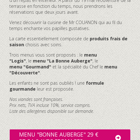
d'un repas en extérieur. À partir du 19 mai réouverture de la
terrasse en fonction du temps, nous prendrons les
réservations que deux jours avant.
Venez découvrir la cuisine de Mr COUANON qui au fil du
temps enchante vos papilles gustatives.
La carte essentiellement composée de
produits frais de
saison
choisis avec soins.
Trois menus vous sont proposés : le
menu
"Logis"
, le
menu "La Bonne Auberge"
, le
menu "Gourmand"
et la spécialité du Chef le
menu
"Découverte"
.
Les enfants ne sont pas oubliés ! une
formule
gourmande
leur est proposée.
Nos viandes sont françaises.
Prix nets, TVA incluse 10%, service compris.
Liste des allergènes disponible sur demande.
MENU "BONNE AUBERGE" 29 €