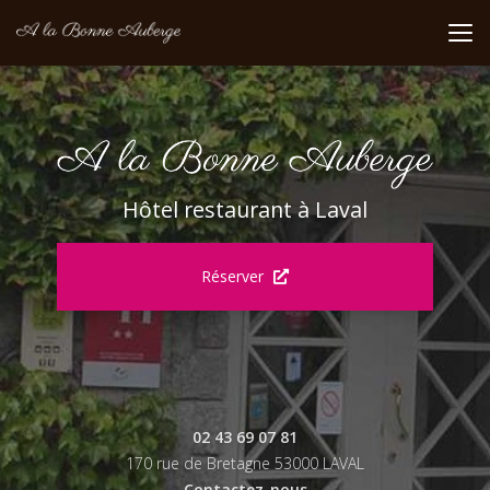
Aller
au
contenu
principal
Hôtel restaurant à Laval
Réserver
02 43 69 07 81
170 rue de Bretagne 53000 LAVAL
Contactez-nous