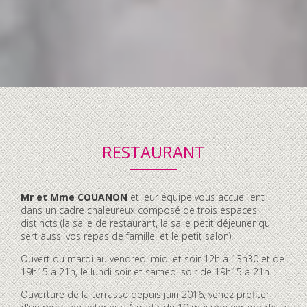
RESTAURANT
Contenu
Mr et Mme COUANON
et leur équipe vous accueillent
accordéon
dans un cadre chaleureux composé de trois espaces
distincts (la salle de restaurant, la salle petit déjeuner qui
sert aussi vos repas de famille, et le petit salon).
Ouvert du mardi au vendredi midi et soir 12h à 13h30 et de
19h15 à 21h, le lundi soir et samedi soir de 19h15 à 21h.
Ouverture de la terrasse depuis juin 2016, venez profiter