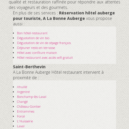
qualité et restauration raffinée pour répondre aux attentes
des voyageurs et des gourmets.
En plus de ses services :
Réservation hôtel auberge
pour touriste, A La Bonne Auberge
vous propose
aussi :
Bon hôtel-restaurant
Dégustation de vin bio
Dégustation de vin de cépage français
Déjeuner resto en terrasse
Hôtel avec confiture maison
Hôtel restaurant avec accès wifi gratuit
Saint-Berthevin
A La Bonne Auberge Hôtel restaurant intervient à
proximité de :
Ahuillé
Argentré
Bonchamp-lès-Laval
Changé
Château-Gontier
Entrammes
Forcé
L'Huisserie
Laval