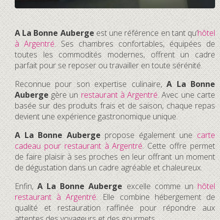
A La Bonne Auberge
est une référence en tant qu’
hôtel
à Argentré
. Ses chambres confortables, équipées de
toutes les commodités modernes, offrent un cadre
parfait pour se reposer ou travailler en toute sérénité.
Reconnue pour son expertise culinaire,
A La Bonne
Auberge
gère un
restaurant à Argentré
. Avec une carte
basée sur des produits frais et de saison, chaque repas
devient une expérience gastronomique unique.
A La Bonne Auberge
propose également une
carte
cadeau pour restaurant à Argentré
. Cette offre permet
de faire plaisir à ses proches en leur offrant un moment
de dégustation dans un cadre agréable et chaleureux.
Enfin,
A La Bonne Auberge
excelle comme un
hôtel
restaurant à Argentré
. Elle combine hébergement de
qualité et restauration raffinée pour répondre aux
attentes des voyageurs et des gourmets.