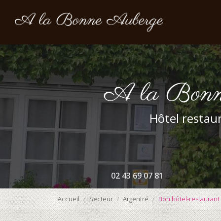
Navigation prin
Aller
au
contenu
principal
Hôtel restaur
02 43 69 07 81
Accueil
Secteur
Argentré
Bon hôtel-restaurant