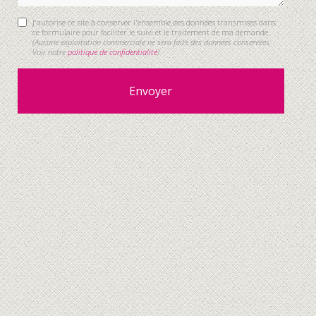
J'autorise ce site à conserver l'ensemble des données transmises dans
ce formulaire pour faciliter le suivi et le traitement de ma demande.
(Aucune exploitation commerciale ne sera faite des données conservées.
Voir notre
politique de confidentialité
)