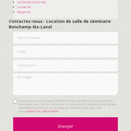
Le Genest-Saint-Isle
Louverné
Mayenne
Contactez-nous : Location de salle de séminaire
Bonchamp-lès-Laval
Nom Prénom
Email
Téléphone
Message
J'autorise ce site à conserver l'ensemble des données transmises dans ce
formulaire pour faciliter le suivi et le traitement de ma demande.
(Aucune
exploitation commerciale ne sera faite des données conservées. Voir
notre
politique de confidentialité
)