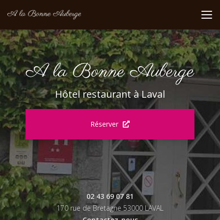
Aller
au
contenu
principal
Hôtel restaurant à Laval
Réserver
02 43 69 07 81
170 rue de Bretagne 53000 LAVAL
Contactez-nous