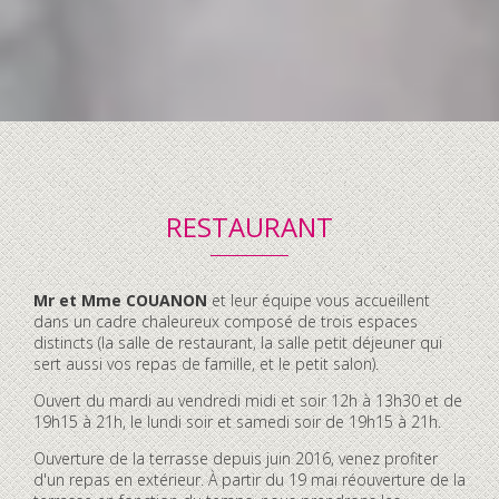
RESTAURANT
Contenu
Mr et Mme COUANON
et leur équipe vous accueillent
accordéon
dans un cadre chaleureux composé de trois espaces
distincts (la salle de restaurant, la salle petit déjeuner qui
sert aussi vos repas de famille, et le petit salon).
Ouvert du mardi au vendredi midi et soir 12h à 13h30 et de
19h15 à 21h, le lundi soir et samedi soir de 19h15 à 21h.
Ouverture de la terrasse depuis juin 2016, venez profiter
d'un repas en extérieur. À partir du 19 mai réouverture de la