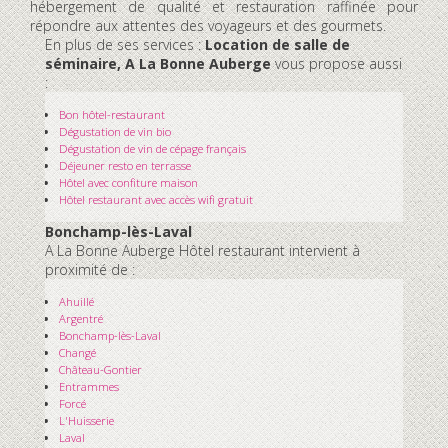
hébergement de qualité et restauration raffinée pour
répondre aux attentes des voyageurs et des gourmets.
En plus de ses services :
Location de salle de
séminaire, A La Bonne Auberge
vous propose aussi
:
Bon hôtel-restaurant
Dégustation de vin bio
Dégustation de vin de cépage français
Déjeuner resto en terrasse
Hôtel avec confiture maison
Hôtel restaurant avec accès wifi gratuit
Bonchamp-lès-Laval
A La Bonne Auberge Hôtel restaurant intervient à
proximité de :
Ahuillé
Argentré
Bonchamp-lès-Laval
Changé
Château-Gontier
Entrammes
Forcé
L'Huisserie
Laval