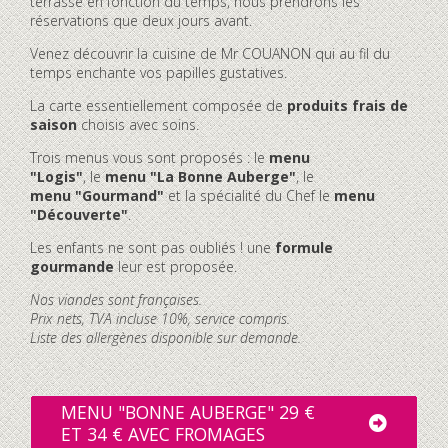
terrasse en fonction du temps, nous prendrons les
réservations que deux jours avant.
Venez découvrir la cuisine de Mr COUANON qui au fil du
temps enchante vos papilles gustatives.
La carte essentiellement composée de
produits frais de
saison
choisis avec soins.
Trois menus vous sont proposés : le
menu
"Logis"
, le
menu "La Bonne Auberge"
, le
menu "Gourmand"
et la spécialité du Chef le
menu
"Découverte"
.
Les enfants ne sont pas oubliés ! une
formule
gourmande
leur est proposée.
Nos viandes sont françaises.
Prix nets, TVA incluse 10%, service compris.
Liste des allergènes disponible sur demande.
MENU "BONNE AUBERGE" 29 €
ET 34 € AVEC FROMAGES