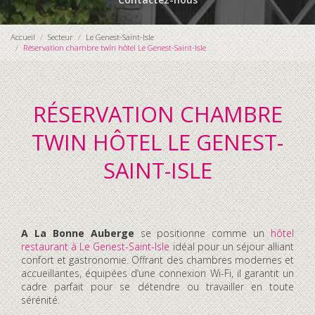
Accueil
Secteur
Le Genest-Saint-Isle
Réservation chambre twin hôtel Le Genest-Saint-Isle
RÉSERVATION CHAMBRE
TWIN HÔTEL LE GENEST-
SAINT-ISLE
A La Bonne Auberge
se positionne comme un
hôtel
restaurant à Le Genest-Saint-Isle
idéal pour un séjour alliant
confort et gastronomie. Offrant des chambres modernes et
accueillantes, équipées d’une connexion Wi-Fi, il garantit un
cadre parfait pour se détendre ou travailler en toute
sérénité.