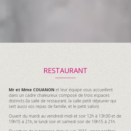
RESTAURANT
Contenu
Mr et Mme COUANON
et leur équipe vous accueillent
accordéon
dans un cadre chaleureux composé de trois espaces
distincts (la salle de restaurant, la salle petit déjeuner qui
sert aussi vos repas de famille, et le petit salon).
Ouvert du mardi au vendredi midi et soir 12h à 13h30 et de
19h15 à 21h, le lundi soir et samedi soir de 19h15 à 21h.