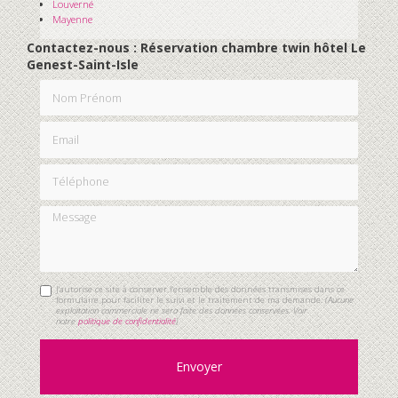
Louverné
Mayenne
Contactez-nous : Réservation chambre twin hôtel Le
Genest-Saint-Isle
Nom Prénom
Email
Téléphone
Message
J'autorise ce site à conserver l'ensemble des données transmises dans ce
formulaire pour faciliter le suivi et le traitement de ma demande.
(Aucune
exploitation commerciale ne sera faite des données conservées. Voir
notre
politique de confidentialité
)