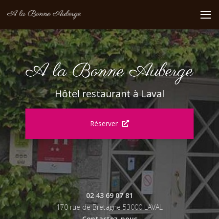
Aller
au
contenu
principal
Hôtel restaurant à Laval
Réserver
02 43 69 07 81
170 rue de Bretagne 53000 LAVAL
Contactez-nous