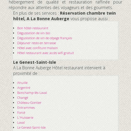
hébergement de qualité et restauration raffinée pour
répondre aux attentes des voyageurs et des gourmets.
En plus de ses services :
Réservation chambre twin
hôtel, A La Bonne Auberge
vous propose aussi :
Bon hôtel-restaurant
Dégustation de vin bio
Dégustation de vin de cépage français
Déjeuner resto en terrasse
Hôtel avec confiture maison
Hôtel restaurant avec accès wifi gratuit
Le Genest-Saint-Isle
A La Bonne Auberge Hôtel restaurant intervient à
proximité de :
Ahuillé
Argentré
Bonchamp-lès-Laval
Changé
Château-Gontier
Entrammes
Forcé
L'Huisserie
Laval
Le Genest-Saint-Isle