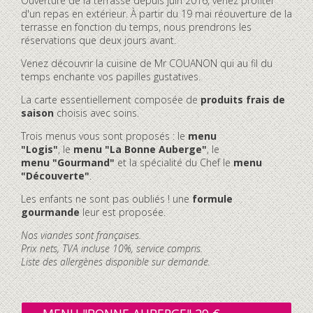
Ouverture de la terrasse depuis juin 2016, venez profiter
d'un repas en extérieur. À partir du 19 mai réouverture de la
terrasse en fonction du temps, nous prendrons les
réservations que deux jours avant.
Venez découvrir la cuisine de Mr COUANON qui au fil du
temps enchante vos papilles gustatives.
La carte essentiellement composée de
produits frais de
saison
choisis avec soins.
Trois menus vous sont proposés : le
menu
"Logis"
, le
menu "La Bonne Auberge"
, le
menu "Gourmand"
et la spécialité du Chef le
menu
"Découverte"
.
Les enfants ne sont pas oubliés ! une
formule
gourmande
leur est proposée.
Nos viandes sont françaises.
Prix nets, TVA incluse 10%, service compris.
Liste des allergènes disponible sur demande.