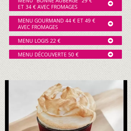
MENU "BONNE AUBERGE" 29 €
ET 34 € AVEC FROMAGES
MENU GOURMAND 44 € ET 49 €
AVEC FROMAGES
MENU LOGIS 22 €
MENU DÉCOUVERTE 50 €