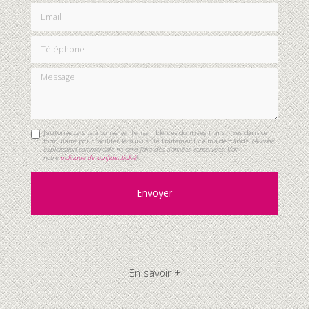
Email
Téléphone
Message
J'autorise ce site à conserver l'ensemble des données transmises dans ce
formulaire pour faciliter le suivi et le traitement de ma demande.
(Aucune
exploitation commerciale ne sera faite des données conservées. Voir
notre
politique de confidentialité
)
En savoir +