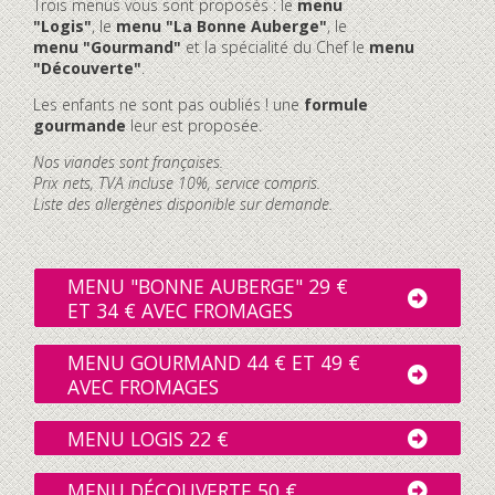
Trois menus vous sont proposés : le
menu
"Logis"
, le
menu "La Bonne Auberge"
, le
menu "Gourmand"
et la spécialité du Chef le
menu
"Découverte"
.
Les enfants ne sont pas oubliés ! une
formule
gourmande
leur est proposée.
Nos viandes sont françaises.
Prix nets, TVA incluse 10%, service compris.
Liste des allergènes disponible sur demande.
MENU "BONNE AUBERGE" 29 €
ET 34 € AVEC FROMAGES
MENU GOURMAND 44 € ET 49 €
AVEC FROMAGES
MENU LOGIS 22 €
MENU DÉCOUVERTE 50 €