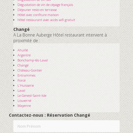
Dégustation de vin de cépage français
Déjeuner resto en terrasse
Hôtel avec confiture maison
Hôtel restaurant avec accès wifi gratuit
Changé
A La Bonne Auberge Hôtel restaurant intervient à
proximité de :
Ahuillé
Argentré
Bonchamp-lès-Laval
Changé
Château-Gontier
Entrammes
Forcé
L'Huisserie
Laval
Le Genest-Saint-Isle
Louverné
Mayenne
Contactez-nous : Réservation Changé
Nom Prénom