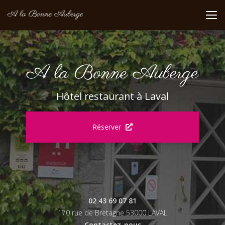
Aller
au
contenu
principal
Hôtel restaurant à Laval
Réserver
02 43 69 07 81
170 rue de Bretagne 53000 LAVAL
Contactez-nous