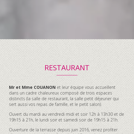
RESTAURANT
Contenu
Mr et Mme COUANON
et leur équipe vous accueillent
accordéon
dans un cadre chaleureux composé de trois espaces
distincts (la salle de restaurant, la salle petit déjeuner qui
sert aussi vos repas de famille, et le petit salon).
Ouvert du mardi au vendredi midi et soir 12h à 13h30 et de
19h15 à 21h, le lundi soir et samedi soir de 19h15 à 21h.
Ouverture de la terrasse depuis juin 2016, venez profiter