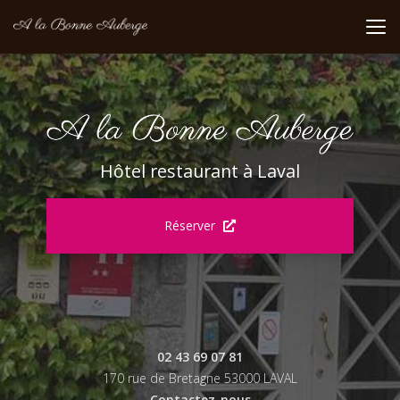
Aller
au
contenu
principal
Hôtel restaurant à Laval
Réserver
02 43 69 07 81
170 rue de Bretagne 53000 LAVAL
Contactez-nous