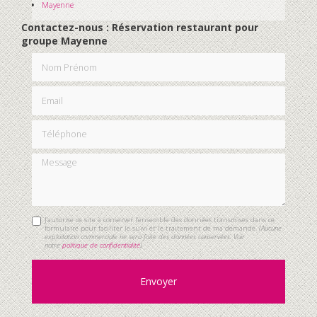
Mayenne
Contactez-nous : Réservation restaurant pour
groupe Mayenne
Nom Prénom
Email
Téléphone
Message
J'autorise ce site à conserver l'ensemble des données transmises dans ce
formulaire pour faciliter le suivi et le traitement de ma demande.
(Aucune
exploitation commerciale ne sera faite des données conservées. Voir
notre
politique de confidentialité
)