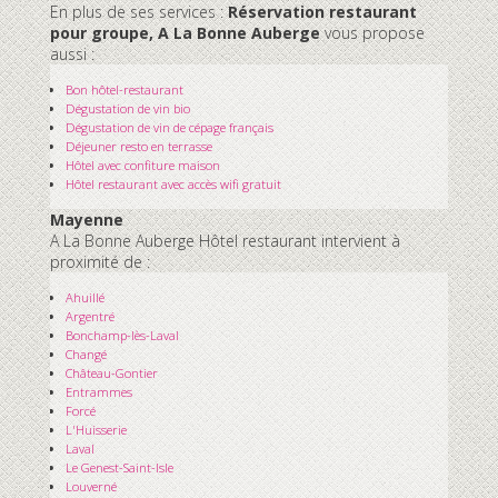
En plus de ses services :
Réservation restaurant
pour groupe, A La Bonne Auberge
vous propose
aussi :
Bon hôtel-restaurant
Dégustation de vin bio
Dégustation de vin de cépage français
Déjeuner resto en terrasse
Hôtel avec confiture maison
Hôtel restaurant avec accès wifi gratuit
Mayenne
A La Bonne Auberge Hôtel restaurant intervient à
proximité de :
Ahuillé
Argentré
Bonchamp-lès-Laval
Changé
Château-Gontier
Entrammes
Forcé
L'Huisserie
Laval
Le Genest-Saint-Isle
Louverné