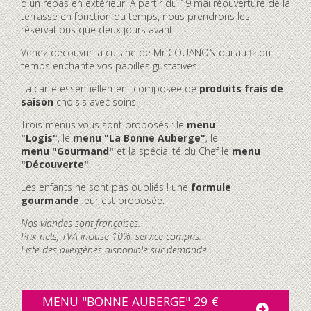
d'un repas en extérieur. À partir du 19 mai réouverture de la
terrasse en fonction du temps, nous prendrons les
réservations que deux jours avant.
Venez découvrir la cuisine de Mr COUANON qui au fil du
temps enchante vos papilles gustatives.
La carte essentiellement composée de
produits frais de
saison
choisis avec soins.
Trois menus vous sont proposés : le
menu
"Logis"
, le
menu "La Bonne Auberge"
, le
menu "Gourmand"
et la spécialité du Chef le
menu
"Découverte"
.
Les enfants ne sont pas oubliés ! une
formule
gourmande
leur est proposée.
Nos viandes sont françaises.
Prix nets, TVA incluse 10%, service compris.
Liste des allergènes disponible sur demande.
MENU "BONNE AUBERGE" 29 €