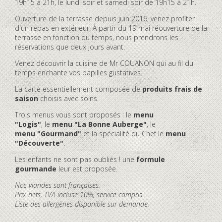
19h15 à 21h, le lundi soir et samedi soir de 19h15 à 21h.
Ouverture de la terrasse depuis juin 2016, venez profiter
d'un repas en extérieur. À partir du 19 mai réouverture de la
terrasse en fonction du temps, nous prendrons les
réservations que deux jours avant.
Venez découvrir la cuisine de Mr COUANON qui au fil du
temps enchante vos papilles gustatives.
La carte essentiellement composée de
produits frais de
saison
choisis avec soins.
Trois menus vous sont proposés : le
menu
"Logis"
, le
menu "La Bonne Auberge"
, le
menu "Gourmand"
et la spécialité du Chef le
menu
"Découverte"
.
Les enfants ne sont pas oubliés ! une
formule
gourmande
leur est proposée.
Nos viandes sont françaises.
Prix nets, TVA incluse 10%, service compris.
Liste des allergènes disponible sur demande.