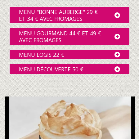
MENU "BONNE AUBERGE" 29 €
ET 34 € AVEC FROMAGES
MENU GOURMAND 44 € ET 49 €
AVEC FROMAGES
MENU LOGIS 22 €
MENU DÉCOUVERTE 50 €