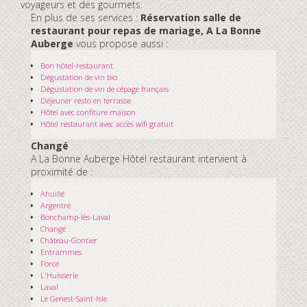
voyageurs et des gourmets.
En plus de ses services :
Réservation salle de
restaurant pour repas de mariage, A La Bonne
Auberge
vous propose aussi :
Bon hôtel-restaurant
Dégustation de vin bio
Dégustation de vin de cépage français
Déjeuner resto en terrasse
Hôtel avec confiture maison
Hôtel restaurant avec accès wifi gratuit
Changé
A La Bonne Auberge Hôtel restaurant intervient à
proximité de :
Ahuillé
Argentré
Bonchamp-lès-Laval
Changé
Château-Gontier
Entrammes
Forcé
L'Huisserie
Laval
Le Genest-Saint-Isle