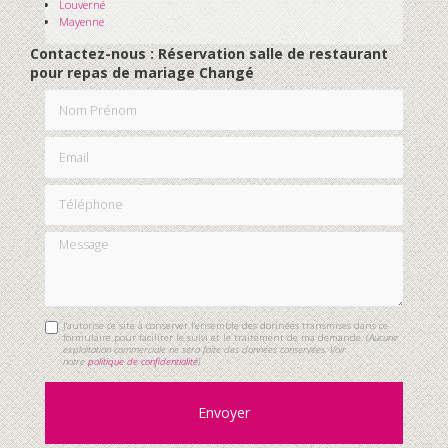
Louverné
Mayenne
Contactez-nous : Réservation salle de restaurant
pour repas de mariage Changé
Nom Prénom
Email
Téléphone
Message
J'autorise ce site à conserver l'ensemble des données transmises dans ce
formulaire pour faciliter le suivi et le traitement de ma demande.
(Aucune
exploitation commerciale ne sera faite des données conservées. Voir
notre
politique de confidentialité
)