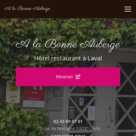
Aller
au
contenu
principal
Hôtel restaurant à Laval
Réserver
02 43 69 07 81
170 rue de Bretagne 53000 LAVAL
Contactez-nous