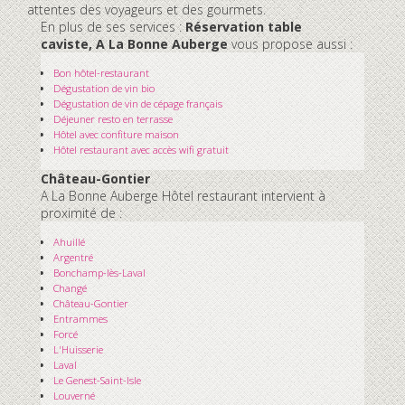
attentes des voyageurs et des gourmets.
En plus de ses services :
Réservation table
caviste, A La Bonne Auberge
vous propose aussi :
Bon hôtel-restaurant
Dégustation de vin bio
Dégustation de vin de cépage français
Déjeuner resto en terrasse
Hôtel avec confiture maison
Hôtel restaurant avec accès wifi gratuit
Château-Gontier
A La Bonne Auberge Hôtel restaurant intervient à
proximité de :
Ahuillé
Argentré
Bonchamp-lès-Laval
Changé
Château-Gontier
Entrammes
Forcé
L'Huisserie
Laval
Le Genest-Saint-Isle
Louverné