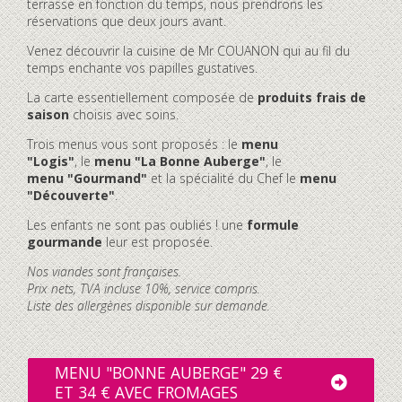
terrasse en fonction du temps, nous prendrons les
réservations que deux jours avant.
Venez découvrir la cuisine de Mr COUANON qui au fil du
temps enchante vos papilles gustatives.
La carte essentiellement composée de
produits frais de
saison
choisis avec soins.
Trois menus vous sont proposés : le
menu
"Logis"
, le
menu "La Bonne Auberge"
, le
menu "Gourmand"
et la spécialité du Chef le
menu
"Découverte"
.
Les enfants ne sont pas oubliés ! une
formule
gourmande
leur est proposée.
Nos viandes sont françaises.
Prix nets, TVA incluse 10%, service compris.
Liste des allergènes disponible sur demande.
MENU "BONNE AUBERGE" 29 €
ET 34 € AVEC FROMAGES