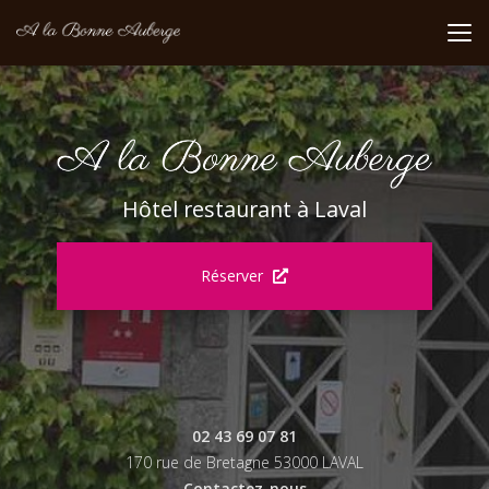
Aller
au
contenu
principal
Hôtel restaurant à Laval
Réserver
02 43 69 07 81
170 rue de Bretagne 53000 LAVAL
Contactez-nous