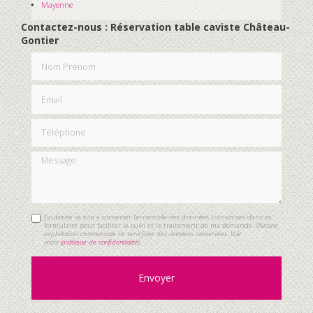
Mayenne
Contactez-nous : Réservation table caviste Château-
Gontier
Nom Prénom
Email
Téléphone
Message
J'autorise ce site à conserver l'ensemble des données transmises dans ce
formulaire pour faciliter le suivi et le traitement de ma demande.
(Aucune
exploitation commerciale ne sera faite des données conservées. Voir
notre
politique de confidentialité
)