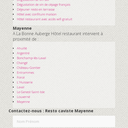
Dégustation de vin de cépage français
Déjeuner resto en terrasse
Hôtel avec confiture maison
Hôtel restaurant avec accès wifi gratuit
Mayenne
A La Bonne Auberge Hôtel restaurant intervient à
proximité de :
Ahuillé
Argentré
Bonchamp-lès-Laval
Changé
Château-Gontier
Entrammes
Forcé
L'Huisserie
Laval
Le Genest-Saint-Isle
Louverné
Mayenne
Contactez-nous : Resto caviste Mayenne
Nom Prénom