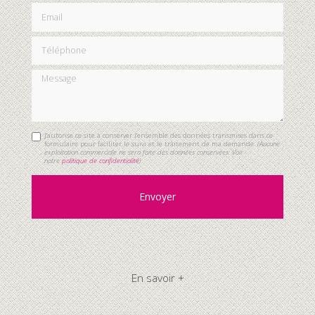
Email
Téléphone
Message
J'autorise ce site à conserver l'ensemble des données transmises dans ce
formulaire pour faciliter le suivi et le traitement de ma demande.
(Aucune
exploitation commerciale ne sera faite des données conservées. Voir
notre
politique de confidentialité
)
En savoir +