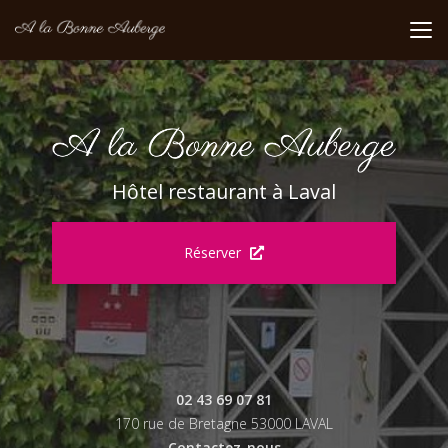
Aller
au
contenu
principal
Hôtel restaurant à Laval
Réserver
02 43 69 07 81
170 rue de Bretagne 53000 LAVAL
Contactez-nous