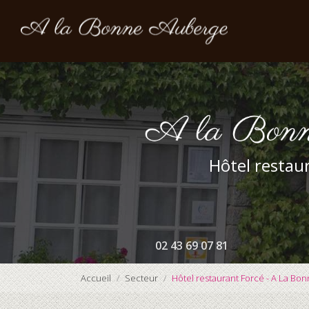
Navigation prin
Aller
au
contenu
principal
Hôtel restaur
02 43 69 07 81
Accueil
Secteur
Hôtel restaurant Forcé - A La Bo