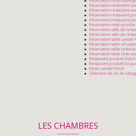
Réservation hôtel auberge
Réservation restaurant a
Réservation restaurant av
Réservation restaurant p
Réservation restaurant po
Réservation resto proche 
Réservation salle de rest
Réservation salle de rest
Réservation table caviste 
Réservation table en aub
Réservation table restaur
Réservation table resto po
Restaurant produits frais 
Restaurant produits locau
Resto caviste Forcé
Sélection de vin de cépag
LES CHAMBRES