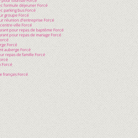
 pour touriste Forcé
vec formule déjeuner Forcé
ec parking bus Forcé
our groupe Forcé
ur réunion d'entreprise Forcé
centre-ville Forcé
aurant pour repas de baptême Forcé
aurant pour repas de mariage Forcé
Forcé
erge Forcé
ant auberge Forcé
ur repas de famille Forcé
Forcé
x Forcé
e français Forcé