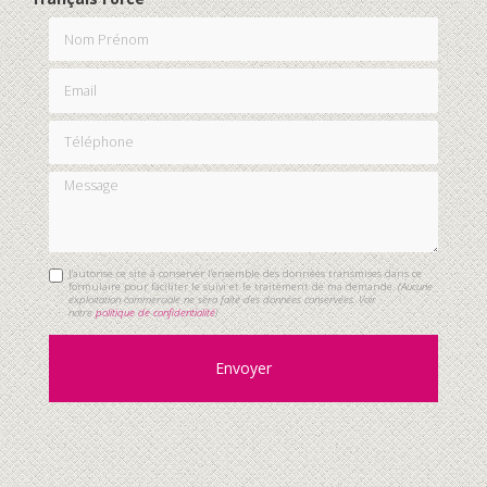
Nom Prénom
Email
Téléphone
Message
J'autorise ce site à conserver l'ensemble des données transmises dans ce
formulaire pour faciliter le suivi et le traitement de ma demande.
(Aucune
exploitation commerciale ne sera faite des données conservées. Voir
notre
politique de confidentialité
)