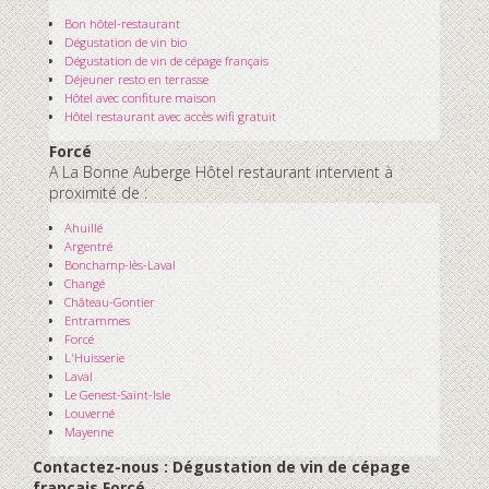
Bon hôtel-restaurant
Dégustation de vin bio
Dégustation de vin de cépage français
Déjeuner resto en terrasse
Hôtel avec confiture maison
Hôtel restaurant avec accès wifi gratuit
Forcé
A La Bonne Auberge Hôtel restaurant intervient à
proximité de :
Ahuillé
Argentré
Bonchamp-lès-Laval
Changé
Château-Gontier
Entrammes
Forcé
L'Huisserie
Laval
Le Genest-Saint-Isle
Louverné
Mayenne
Contactez-nous : Dégustation de vin de cépage
français Forcé