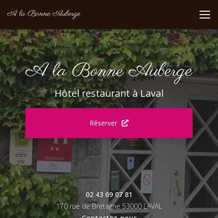
Aller
au
contenu
principal
Hôtel restaurant à Laval
Réserver
02 43 69 07 81
170 rue de Bretagne 53000 LAVAL
Contactez-nous