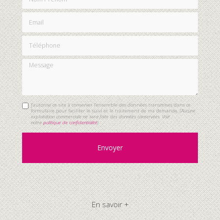
Email
Téléphone
Message
J'autorise ce site à conserver l'ensemble des données transmises dans ce
formulaire pour faciliter le suivi et le traitement de ma demande.
(Aucune
exploitation commerciale ne sera faite des données conservées. Voir
notre
politique de confidentialité
)
En savoir +