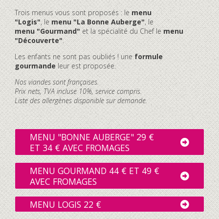
Trois menus vous sont proposés : le
menu
"Logis"
, le
menu "La Bonne Auberge"
, le
menu "Gourmand"
et la spécialité du Chef le
menu
"Découverte"
.
Les enfants ne sont pas oubliés ! une
formule
gourmande
leur est proposée.
Nos viandes sont françaises.
Prix nets, TVA incluse 10%, service compris.
Liste des allergènes disponible sur demande.
MENU "BONNE AUBERGE" 29 €
ET 34 € AVEC FROMAGES
MENU GOURMAND 44 € ET 49 €
AVEC FROMAGES
MENU LOGIS 22 €