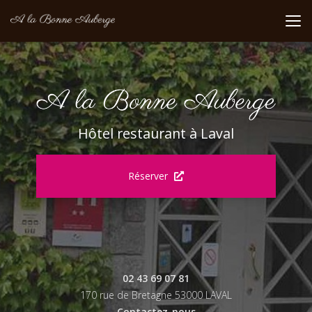
Aller
au
contenu
principal
Hôtel restaurant à Laval
Réserver
02 43 69 07 81
170 rue de Bretagne 53000 LAVAL
Contactez-nous