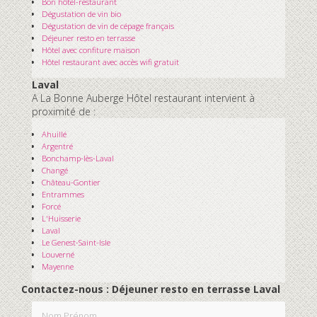
Bon hôtel-restaurant
Dégustation de vin bio
Dégustation de vin de cépage français
Déjeuner resto en terrasse
Hôtel avec confiture maison
Hôtel restaurant avec accès wifi gratuit
Laval
A La Bonne Auberge Hôtel restaurant intervient à
proximité de :
Ahuillé
Argentré
Bonchamp-lès-Laval
Changé
Château-Gontier
Entrammes
Forcé
L'Huisserie
Laval
Le Genest-Saint-Isle
Louverné
Mayenne
Contactez-nous : Déjeuner resto en terrasse Laval
Nom Prénom