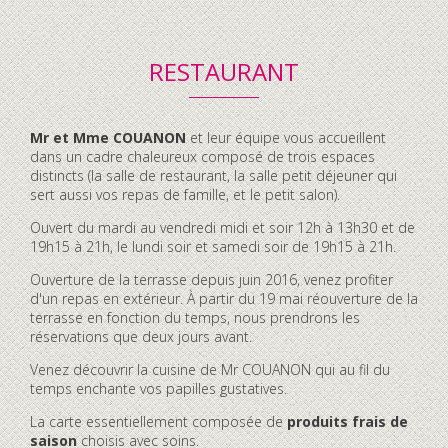
RESTAURANT
Contenu
Mr et Mme COUANON
et leur équipe vous accueillent
accordéon
dans un cadre chaleureux composé de trois espaces
distincts (la salle de restaurant, la salle petit déjeuner qui
sert aussi vos repas de famille, et le petit salon).
Ouvert du mardi au vendredi midi et soir 12h à 13h30 et de
19h15 à 21h, le lundi soir et samedi soir de 19h15 à 21h.
Ouverture de la terrasse depuis juin 2016, venez profiter
d'un repas en extérieur. À partir du 19 mai réouverture de la
terrasse en fonction du temps, nous prendrons les
réservations que deux jours avant.
Venez découvrir la cuisine de Mr COUANON qui au fil du
temps enchante vos papilles gustatives.
La carte essentiellement composée de
produits frais de
saison
choisis avec soins.