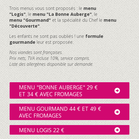
Trois menus vous sont proposés : le
menu
"Logis"
, le
menu "La Bonne Auberge"
, le
menu "Gourmand"
et la spécialité du Chef le
menu
"Découverte"
.
Les enfants ne sont pas oubliés ! une
formule
gourmande
leur est proposée.
Nos viandes sont françaises.
Prix nets, TVA incluse 10%, service compris.
Liste des allergènes disponible sur demande.
MENU "BONNE AUBERGE" 29 €
ET 34 € AVEC FROMAGES
MENU GOURMAND 44 € ET 49 €
AVEC FROMAGES
MENU LOGIS 22 €