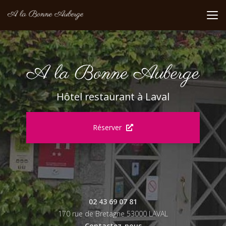
Aller
au
contenu
principal
Hôtel restaurant à Laval
Réserver
02 43 69 07 81
170 rue de Bretagne 53000 LAVAL
Contactez-nous