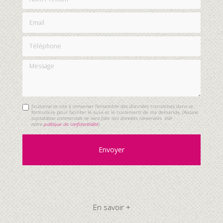
Email
Téléphone
Message
J'autorise ce site à conserver l'ensemble des données transmises dans ce
formulaire pour faciliter le suivi et le traitement de ma demande.
(Aucune
exploitation commerciale ne sera faite des données conservées. Voir
notre
politique de confidentialité
)
En savoir +