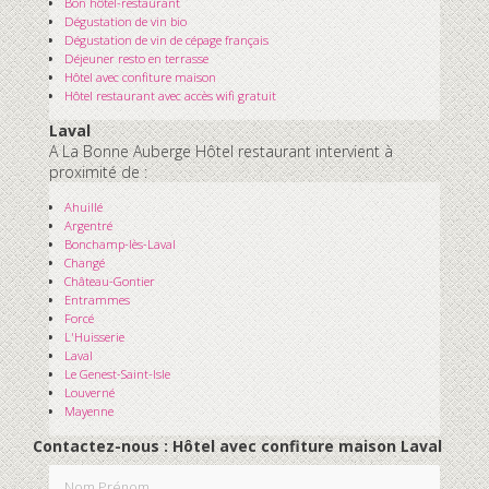
Bon hôtel-restaurant
Dégustation de vin bio
Dégustation de vin de cépage français
Déjeuner resto en terrasse
Hôtel avec confiture maison
Hôtel restaurant avec accès wifi gratuit
Laval
A La Bonne Auberge Hôtel restaurant intervient à
proximité de :
Ahuillé
Argentré
Bonchamp-lès-Laval
Changé
Château-Gontier
Entrammes
Forcé
L'Huisserie
Laval
Le Genest-Saint-Isle
Louverné
Mayenne
Contactez-nous : Hôtel avec confiture maison Laval
Nom Prénom