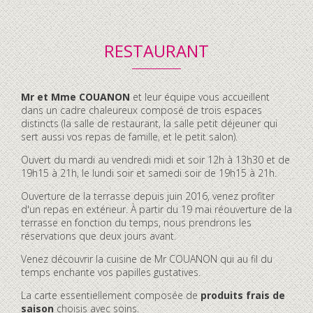
RESTAURANT
Contenu
Mr et Mme COUANON
et leur équipe vous accueillent
accordéon
dans un cadre chaleureux composé de trois espaces
distincts (la salle de restaurant, la salle petit déjeuner qui
sert aussi vos repas de famille, et le petit salon).
Ouvert du mardi au vendredi midi et soir 12h à 13h30 et de
19h15 à 21h, le lundi soir et samedi soir de 19h15 à 21h.
Ouverture de la terrasse depuis juin 2016, venez profiter
d'un repas en extérieur. À partir du 19 mai réouverture de la
terrasse en fonction du temps, nous prendrons les
réservations que deux jours avant.
Venez découvrir la cuisine de Mr COUANON qui au fil du
temps enchante vos papilles gustatives.
La carte essentiellement composée de
produits frais de
saison
choisis avec soins.