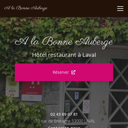
Aller
au
contenu
principal
Hôtel restaurant à Laval
Réserver
02 43 69 07 81
170 rue de Bretagne 53000 LAVAL
Contactez-nous