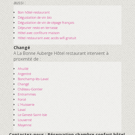
aussi :
Bon hôtel-restaurant
Dégustation de vin bio
Dégustation de vin de cépage français
Déjeuner resto en terrasse
Hôtel avec confiture maison
Hôtel restaurant avec accès wifi gratuit
Changé
A La Bonne Auberge Hôtel restaurant intervient à
proximité de :
Ahuillé
Argentré
Bonchamp-lès-Laval
Changé
Château-Gontier
Entrammes
Forcé
L'Huisserie
Laval
Le Genest-Saint-Isle
Louverné
Mayenne
Contactez-nous : Réservation chambre confort hôtel