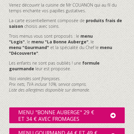
Venez découvrir la cuisine de Mr COUANON qui au fil du
temps enchante vos papilles gustatives.
La carte essentiellement composée de
produits frais de
saison
choisis avec soins.
Trois menus vous sont proposés : le
menu
"Logis"
, le
menu "La Bonne Auberge"
, le
menu "Gourmand"
et la spécialité du Chef le
menu
"Découverte"
.
Les enfants ne sont pas oubliés ! une
formule
gourmande
leur est proposée.
Nos viandes sont françaises.
Prix nets, TVA incluse 10%, service compris.
Liste des allergènes disponible sur demande.
MENU "BONNE AUBERGE" 29 €
ET 34 € AVEC FROMAGES
MENU GOURMAND 44 € ET 49 €