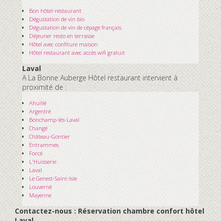
Bon hôtel-restaurant
Dégustation de vin bio
Dégustation de vin de cépage français
Déjeuner resto en terrasse
Hôtel avec confiture maison
Hôtel restaurant avec accès wifi gratuit
Laval
A La Bonne Auberge Hôtel restaurant intervient à
proximité de :
Ahuillé
Argentré
Bonchamp-lès-Laval
Changé
Château-Gontier
Entrammes
Forcé
L'Huisserie
Laval
Le Genest-Saint-Isle
Louverné
Mayenne
Contactez-nous : Réservation chambre confort hôtel
Laval