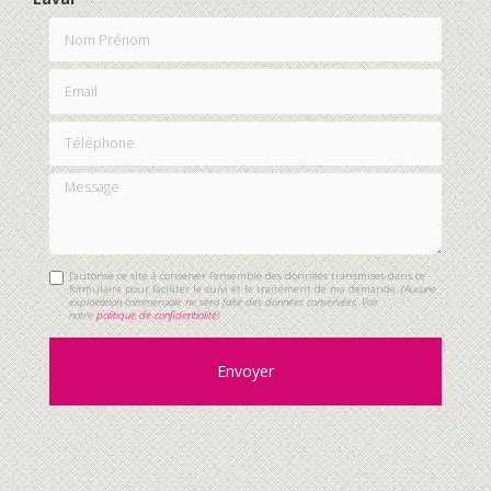
Nom Prénom
Email
Téléphone
Message
J'autorise ce site à conserver l'ensemble des données transmises dans ce
formulaire pour faciliter le suivi et le traitement de ma demande.
(Aucune
exploitation commerciale ne sera faite des données conservées. Voir
notre
politique de confidentialité
)