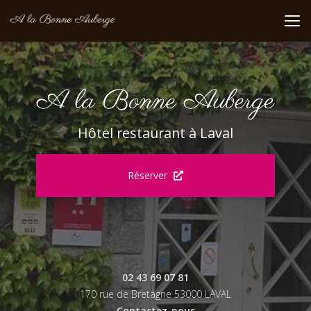
Aller
au
contenu
principal
Hôtel restaurant à Laval
Réserver
02 43 69 07 81
170 rue de Bretagne 53000 LAVAL
Contactez-nous