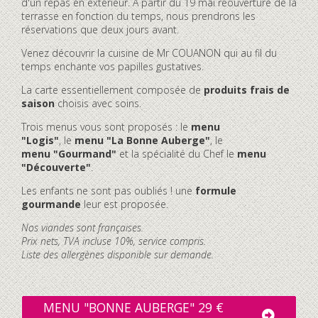
d'un repas en extérieur. À partir du 19 mai réouverture de la
terrasse en fonction du temps, nous prendrons les
réservations que deux jours avant.
Venez découvrir la cuisine de Mr COUANON qui au fil du
temps enchante vos papilles gustatives.
La carte essentiellement composée de
produits frais de
saison
choisis avec soins.
Trois menus vous sont proposés : le
menu
"Logis"
, le
menu "La Bonne Auberge"
, le
menu "Gourmand"
et la spécialité du Chef le
menu
"Découverte"
.
Les enfants ne sont pas oubliés ! une
formule
gourmande
leur est proposée.
Nos viandes sont françaises.
Prix nets, TVA incluse 10%, service compris.
Liste des allergènes disponible sur demande.
MENU "BONNE AUBERGE" 29 €