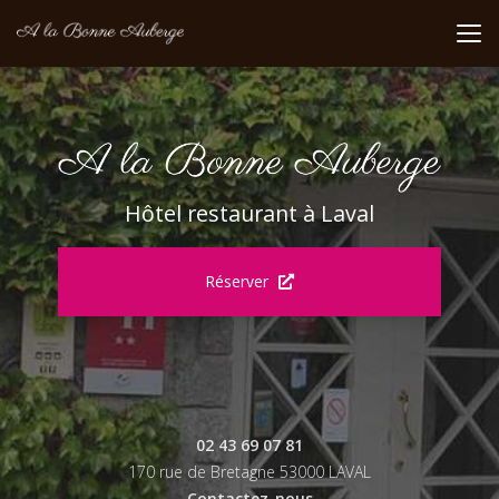
Aller
au
contenu
principal
Hôtel restaurant à Laval
Réserver
02 43 69 07 81
170 rue de Bretagne 53000 LAVAL
Contactez-nous