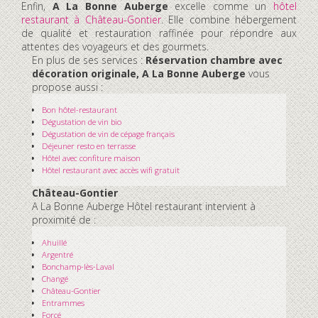
Enfin,
A La Bonne Auberge
excelle comme un
hôtel
restaurant à Château-Gontier
. Elle combine hébergement
de qualité et restauration raffinée pour répondre aux
attentes des voyageurs et des gourmets.
En plus de ses services :
Réservation chambre avec
décoration originale, A La Bonne Auberge
vous
propose aussi :
Bon hôtel-restaurant
Dégustation de vin bio
Dégustation de vin de cépage français
Déjeuner resto en terrasse
Hôtel avec confiture maison
Hôtel restaurant avec accès wifi gratuit
Château-Gontier
A La Bonne Auberge Hôtel restaurant intervient à
proximité de :
Ahuillé
Argentré
Bonchamp-lès-Laval
Changé
Château-Gontier
Entrammes
Forcé