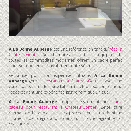
A La Bonne Auberge
est une référence en tant qu’
hôtel à
Château-Gontier
. Ses chambres confortables, équipées de
toutes les commodités modernes, offrent un cadre parfait
pour se reposer ou travailler en toute sérénité.
Reconnue pour son expertise culinaire,
A La Bonne
Auberge
gère un
restaurant à Château-Gontier
. Avec une
carte basée sur des produits frais et de saison, chaque
repas devient une expérience gastronomique unique.
A La Bonne Auberge
propose également une
carte
cadeau pour restaurant à Château-Gontier
. Cette offre
permet de faire plaisir à ses proches en leur offrant un
moment de dégustation dans un cadre agréable et
chaleureux.