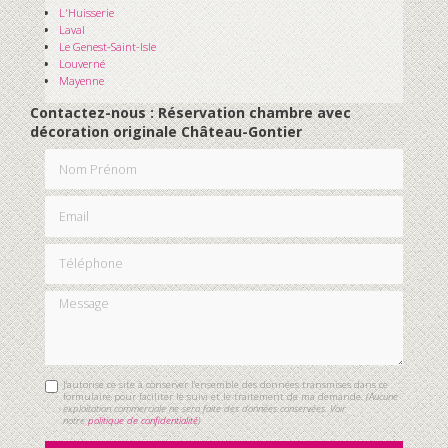
L'Huisserie
Laval
Le Genest-Saint-Isle
Louverné
Mayenne
Contactez-nous : Réservation chambre avec
décoration originale Château-Gontier
Nom Prénom
Email
Téléphone
Message
J'autorise ce site à conserver l'ensemble des données transmises dans ce
formulaire pour faciliter le suivi et le traitement de ma demande.
(Aucune
exploitation commerciale ne sera faite des données conservées. Voir
notre
politique de confidentialité
)