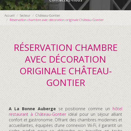
Accueil
Secteur
Château-Gontier
Réservation chambre avec décoration originale Château-Gontier
RÉSERVATION CHAMBRE
AVEC DÉCORATION
ORIGINALE CHÂTEAU-
GONTIER
A La Bonne Auberge
se positionne comme un
hôtel
restaurant à Château-Gontier
idéal pour un séjour alliant
confort et gastronomie. Offrant des chambres modernes et
accueillantes, équipées d’une connexion Wi-Fi, il garantit un
cadre parfait pour se détendre ou travailler en toute