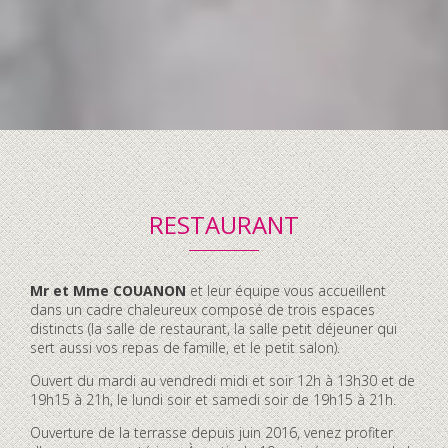
RESTAURANT
Contenu
Mr et Mme COUANON
et leur équipe vous accueillent
accordéon
dans un cadre chaleureux composé de trois espaces
distincts (la salle de restaurant, la salle petit déjeuner qui
sert aussi vos repas de famille, et le petit salon).
Ouvert du mardi au vendredi midi et soir 12h à 13h30 et de
19h15 à 21h, le lundi soir et samedi soir de 19h15 à 21h.
Ouverture de la terrasse depuis juin 2016, venez profiter