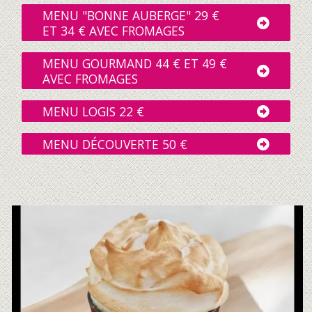
MENU "BONNE AUBERGE" 29 €
ET 34 € AVEC FROMAGES
MENU GOURMAND 44 € ET 49 €
AVEC FROMAGES
MENU LOGIS 22 €
MENU DÉCOUVERTE 50 €