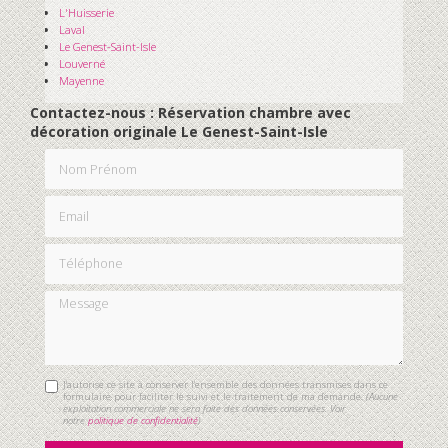
L'Huisserie
Laval
Le Genest-Saint-Isle
Louverné
Mayenne
Contactez-nous : Réservation chambre avec
décoration originale Le Genest-Saint-Isle
Nom Prénom
Email
Téléphone
Message
J'autorise ce site à conserver l'ensemble des données transmises dans ce
formulaire pour faciliter le suivi et le traitement de ma demande.
(Aucune
exploitation commerciale ne sera faite des données conservées. Voir
notre
politique de confidentialité
)