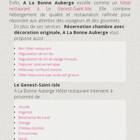
Enfin,
A La Bonne Auberge
excelle comme un
hôtel
restaurant à Le Genest-Saint-Isle
. Elle combine
hébergement de qualité et restauration raffinée pour
répondre aux attentes des voyageurs et des gourmets.
En plus de ses services :
Réservation chambre avec
décoration originale, A La Bonne Auberge
vous
propose aussi :
Bon hôtel-restaurant
Dégustation de vin bio
Dégustation de vin de cépage français
Déjeuner resto en terrasse
Hôtel avec confiture maison
Hôtel restaurant avec accès wifi gratuit
Le Genest-Saint-Isle
A La Bonne Auberge Hôtel restaurant intervient à
proximité de :
Ahuillé
Argentré
Bonchamp-lès-Laval
Changé
Château-Gontier
Entrammes
Forcé