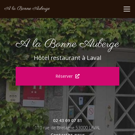
Aller
au
contenu
principal
Hôtel restaurant à Laval
Réserver
02 43 69 07 81
170 rue de Bretagne 53000 LAVAL
Contactez-nous