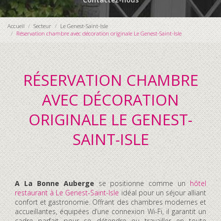
Accueil
Secteur
Le Genest-Saint-Isle
Réservation chambre avec décoration originale Le Genest-Saint-Isle
RÉSERVATION CHAMBRE
AVEC DÉCORATION
ORIGINALE LE GENEST-
SAINT-ISLE
A La Bonne Auberge
se positionne comme un
hôtel
restaurant à Le Genest-Saint-Isle
idéal pour un séjour alliant
confort et gastronomie. Offrant des chambres modernes et
accueillantes, équipées d’une connexion Wi-Fi, il garantit un
cadre parfait pour se détendre ou travailler en toute