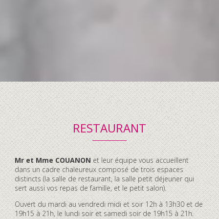
RESTAURANT
Contenu
Mr et Mme COUANON
et leur équipe vous accueillent
accordéon
dans un cadre chaleureux composé de trois espaces
distincts (la salle de restaurant, la salle petit déjeuner qui
sert aussi vos repas de famille, et le petit salon).
Ouvert du mardi au vendredi midi et soir 12h à 13h30 et de
19h15 à 21h, le lundi soir et samedi soir de 19h15 à 21h.