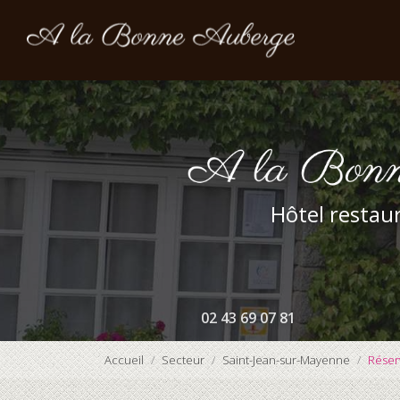
Navigation prin
Aller
au
contenu
principal
Hôtel restaur
02 43 69 07 81
Accueil
Secteur
Saint-Jean-sur-Mayenne
Réser