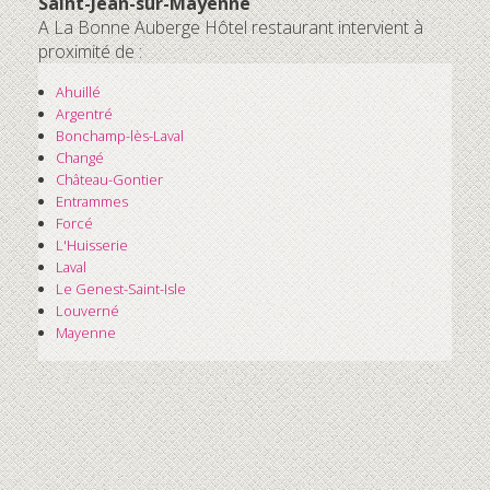
Saint-Jean-sur-Mayenne
A La Bonne Auberge Hôtel restaurant intervient à
proximité de :
Ahuillé
Argentré
Bonchamp-lès-Laval
Changé
Château-Gontier
Entrammes
Forcé
L'Huisserie
Laval
Le Genest-Saint-Isle
Louverné
Mayenne