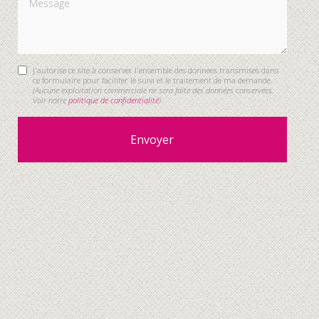
J'autorise ce site à conserver l'ensemble des données transmises dans
ce formulaire pour faciliter le suivi et le traitement de ma demande.
(Aucune exploitation commerciale ne sera faite des données conservées.
Voir notre
politique de confidentialité
)