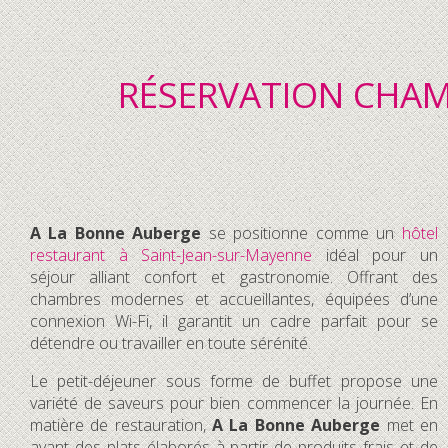
RÉSERVATION CHAM
A La Bonne Auberge
se positionne comme un
hôtel
restaurant à Saint-Jean-sur-Mayenne
idéal pour un
séjour alliant confort et gastronomie. Offrant des
chambres modernes et accueillantes, équipées d’une
connexion Wi-Fi, il garantit un cadre parfait pour se
détendre ou travailler en toute sérénité.
Le petit-déjeuner sous forme de buffet propose une
variété de saveurs pour bien commencer la journée. En
matière de restauration,
A La Bonne Auberge
met en
avant des plats élaborés à partir de produits frais et de