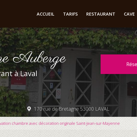
cipale
ACCUEIL
TARIFS
RESTAURANT
CAVE
Rés
ant à Laval
170 rue de Bretagne 53000 LAVAL
vation chambre avec décoration originale Saint-Jean-sur-Mayenne