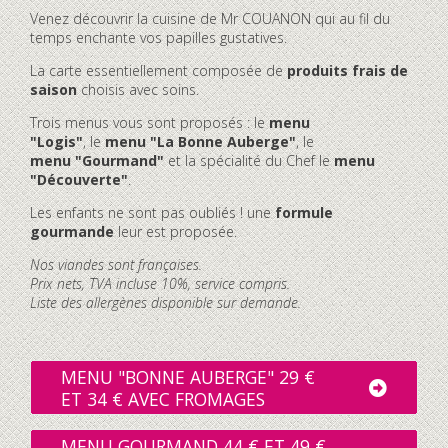
Venez découvrir la cuisine de Mr COUANON qui au fil du
temps enchante vos papilles gustatives.
La carte essentiellement composée de
produits frais de
saison
choisis avec soins.
Trois menus vous sont proposés : le
menu
"Logis"
, le
menu "La Bonne Auberge"
, le
menu "Gourmand"
et la spécialité du Chef le
menu
"Découverte"
.
Les enfants ne sont pas oubliés ! une
formule
gourmande
leur est proposée.
Nos viandes sont françaises.
Prix nets, TVA incluse 10%, service compris.
Liste des allergènes disponible sur demande.
MENU "BONNE AUBERGE" 29 €
ET 34 € AVEC FROMAGES
MENU GOURMAND 44 € ET 49 €