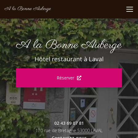
Aller
au
contenu
principal
Hôtel restaurant à Laval
Réserver
02 43 69 07 81
170 rue de Bretagne 53000 LAVAL
Contactez-nous