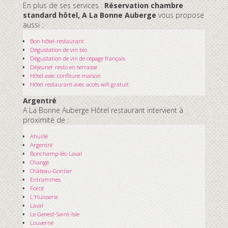
En plus de ses services :
Réservation chambre
standard hôtel, A La Bonne Auberge
vous propose
aussi :
Bon hôtel-restaurant
Dégustation de vin bio
Dégustation de vin de cépage français
Déjeuner resto en terrasse
Hôtel avec confiture maison
Hôtel restaurant avec accès wifi gratuit
Argentré
A La Bonne Auberge Hôtel restaurant intervient à
proximité de :
Ahuillé
Argentré
Bonchamp-lès-Laval
Changé
Château-Gontier
Entrammes
Forcé
L'Huisserie
Laval
Le Genest-Saint-Isle
Louverné