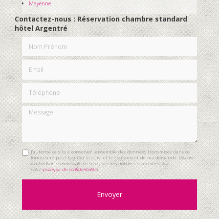
Mayenne
Contactez-nous : Réservation chambre standard
hôtel Argentré
Nom Prénom
Email
Téléphone
Message
J'autorise ce site à conserver l'ensemble des données transmises dans ce
formulaire pour faciliter le suivi et le traitement de ma demande.
(Aucune
exploitation commerciale ne sera faite des données conservées. Voir
notre
politique de confidentialité
)