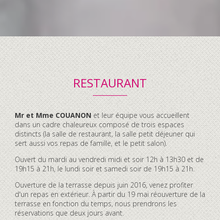
RESTAURANT
Contenu
Mr et Mme COUANON
et leur équipe vous accueillent
accordéon
dans un cadre chaleureux composé de trois espaces
distincts (la salle de restaurant, la salle petit déjeuner qui
sert aussi vos repas de famille, et le petit salon).
Ouvert du mardi au vendredi midi et soir 12h à 13h30 et de
19h15 à 21h, le lundi soir et samedi soir de 19h15 à 21h.
Ouverture de la terrasse depuis juin 2016, venez profiter
d'un repas en extérieur. À partir du 19 mai réouverture de la
terrasse en fonction du temps, nous prendrons les
réservations que deux jours avant.