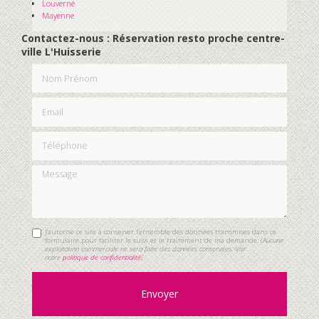
Louverné
Mayenne
Contactez-nous : Réservation resto proche centre-
ville L'Huisserie
Nom Prénom
Email
Téléphone
Message
J'autorise ce site à conserver l'ensemble des données transmises dans ce
formulaire pour faciliter le suivi et le traitement de ma demande.
(Aucune
exploitation commerciale ne sera faite des données conservées. Voir
notre
politique de confidentialité
)