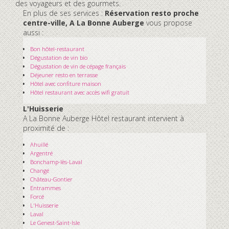
des voyageurs et des gourmets.
En plus de ses services :
Réservation resto proche
centre-ville, A La Bonne Auberge
vous propose
aussi :
Bon hôtel-restaurant
Dégustation de vin bio
Dégustation de vin de cépage français
Déjeuner resto en terrasse
Hôtel avec confiture maison
Hôtel restaurant avec accès wifi gratuit
L'Huisserie
A La Bonne Auberge Hôtel restaurant intervient à
proximité de :
Ahuillé
Argentré
Bonchamp-lès-Laval
Changé
Château-Gontier
Entrammes
Forcé
L'Huisserie
Laval
Le Genest-Saint-Isle