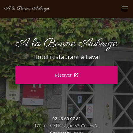
Aller
au
contenu
principal
Hôtel restaurant à Laval
Réserver
02 43 69 07 81
170 rue de Bretagne 53000 LAVAL
Contactez-nous