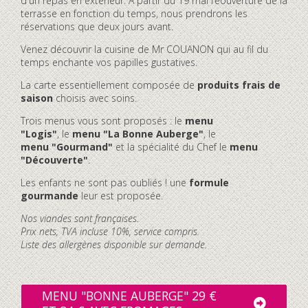
d'un repas en extérieur. À partir du 19 mai réouverture de la
terrasse en fonction du temps, nous prendrons les
réservations que deux jours avant.
Venez découvrir la cuisine de Mr COUANON qui au fil du
temps enchante vos papilles gustatives.
La carte essentiellement composée de
produits frais de
saison
choisis avec soins.
Trois menus vous sont proposés : le
menu
"Logis"
, le
menu "La Bonne Auberge"
, le
menu "Gourmand"
et la spécialité du Chef le
menu
"Découverte"
.
Les enfants ne sont pas oubliés ! une
formule
gourmande
leur est proposée.
Nos viandes sont françaises.
Prix nets, TVA incluse 10%, service compris.
Liste des allergènes disponible sur demande.
MENU "BONNE AUBERGE" 29 €