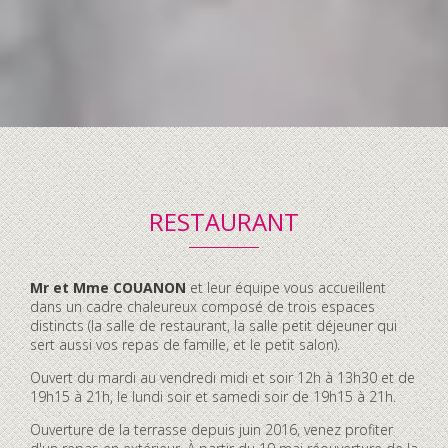
RESTAURANT
Contenu
Mr et Mme COUANON
et leur équipe vous accueillent
accordéon
dans un cadre chaleureux composé de trois espaces
distincts (la salle de restaurant, la salle petit déjeuner qui
sert aussi vos repas de famille, et le petit salon).
Ouvert du mardi au vendredi midi et soir 12h à 13h30 et de
19h15 à 21h, le lundi soir et samedi soir de 19h15 à 21h.
Ouverture de la terrasse depuis juin 2016, venez profiter