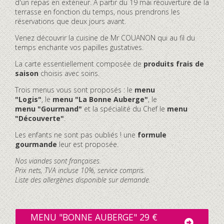
d'un repas en extérieur. À partir du 19 mai réouverture de la
terrasse en fonction du temps, nous prendrons les
réservations que deux jours avant.
Venez découvrir la cuisine de Mr COUANON qui au fil du
temps enchante vos papilles gustatives.
La carte essentiellement composée de
produits frais de
saison
choisis avec soins.
Trois menus vous sont proposés : le
menu
"Logis"
, le
menu "La Bonne Auberge"
, le
menu "Gourmand"
et la spécialité du Chef le
menu
"Découverte"
.
Les enfants ne sont pas oubliés ! une
formule
gourmande
leur est proposée.
Nos viandes sont françaises.
Prix nets, TVA incluse 10%, service compris.
Liste des allergènes disponible sur demande.
MENU "BONNE AUBERGE" 29 €