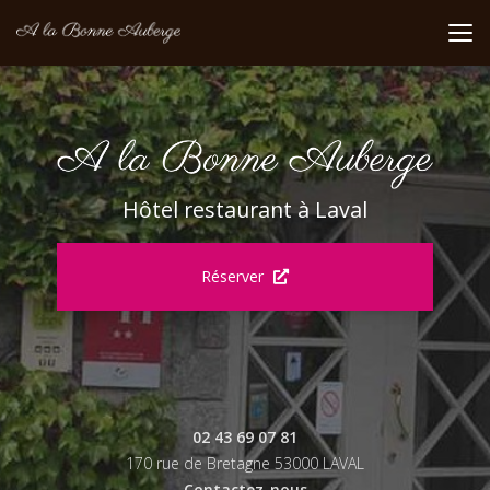
Aller
au
contenu
principal
Hôtel restaurant à Laval
Réserver
02 43 69 07 81
170 rue de Bretagne 53000 LAVAL
Contactez-nous