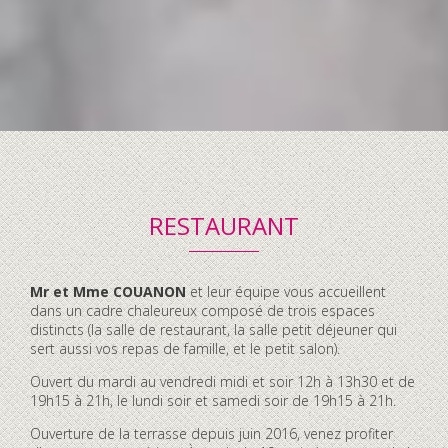
RESTAURANT
Contenu
Mr et Mme COUANON
et leur équipe vous accueillent
accordéon
dans un cadre chaleureux composé de trois espaces
distincts (la salle de restaurant, la salle petit déjeuner qui
sert aussi vos repas de famille, et le petit salon).
Ouvert du mardi au vendredi midi et soir 12h à 13h30 et de
19h15 à 21h, le lundi soir et samedi soir de 19h15 à 21h.
Ouverture de la terrasse depuis juin 2016, venez profiter