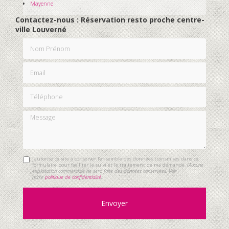
Mayenne
Contactez-nous : Réservation resto proche centre-
ville Louverné
Nom Prénom
Email
Téléphone
Message
J'autorise ce site à conserver l'ensemble des données transmises dans ce
formulaire pour faciliter le suivi et le traitement de ma demande.
(Aucune
exploitation commerciale ne sera faite des données conservées. Voir
notre
politique de confidentialité
)