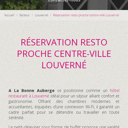
Accueil
Secteur
Louverné
Réservation resto proche centre-ville Louverné
RÉSERVATION RESTO
PROCHE CENTRE-VILLE
LOUVERNÉ
A La Bonne Auberge
se positionne comme un
hôtel
restaurant à Louverné
idéal pour un séjour alliant confort et
gastronomie. Offrant des chambres modernes et
accueillantes, équipées d’une connexion Wi-Fi, il garantit un
cadre parfait pour se détendre ou travailler en toute
sérénité.
Le petit-déjeuner sous forme de buffet propose une variété