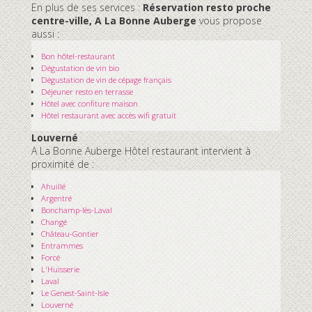
En plus de ses services :
Réservation resto proche
centre-ville, A La Bonne Auberge
vous propose
aussi :
Bon hôtel-restaurant
Dégustation de vin bio
Dégustation de vin de cépage français
Déjeuner resto en terrasse
Hôtel avec confiture maison
Hôtel restaurant avec accès wifi gratuit
Louverné
A La Bonne Auberge Hôtel restaurant intervient à
proximité de :
Ahuillé
Argentré
Bonchamp-lès-Laval
Changé
Château-Gontier
Entrammes
Forcé
L'Huisserie
Laval
Le Genest-Saint-Isle
Louverné