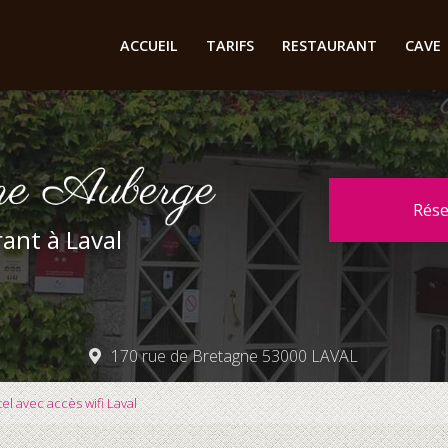
cipale
ACCUEIL
TARIFS
RESTAURANT
CAVE
Rés
ant à Laval
170 rue de Bretagne 53000 LAVAL
l avec accès wifi Laval