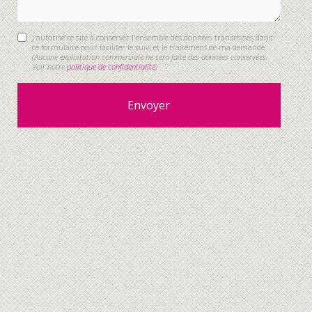
J'autorise ce site à conserver l'ensemble des données transmises dans
ce formulaire pour faciliter le suivi et le traitement de ma demande.
(Aucune exploitation commerciale ne sera faite des données conservées.
Voir notre
politique de confidentialité
)